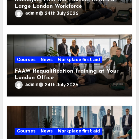
Large London Workforce
admin
24th July 2026
Courses
News
Workplace first aid
FAAW Requalification Training at Your
London Office
admin
24th July 2026
Courses
News
Workplace first aid