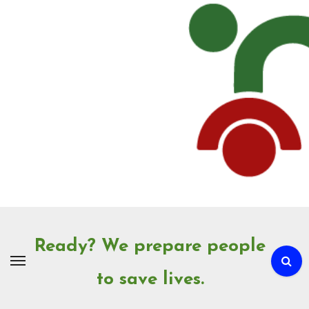
Skip
to
Content
Ready? We prepare people
to save lives.