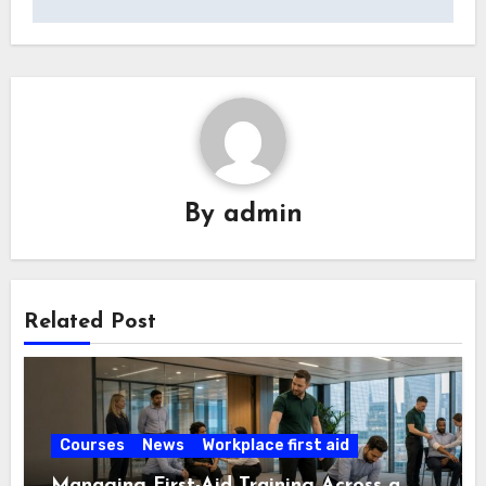
By
admin
Related Post
Courses
News
Workplace first aid
Managing First-Aid Training Across a